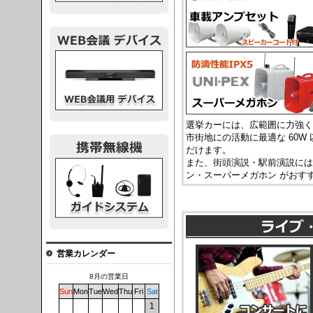
議デバイス
選挙カーには、広範囲に力強く拡声
市街地にの活動に最適な 60W
だけます。
また、街頭演説・駅前演説には
システム
ン・スーパーメガホン がおす
営業カレンダー
8月の営業日
Sun
Mon
Tue
Wed
Thu
Fri
Sat
1