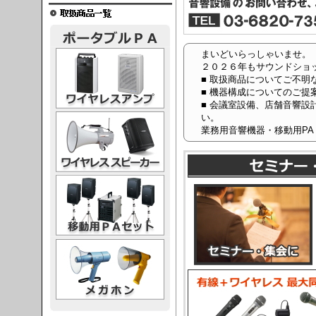
レスアンプ
まいどいらっしゃいませ。
２０２６年もサウンドショ
■ 取扱商品についてご不明
■ 機器構成についてのご提
■ 会議室設備、店舗音響設
ススピーカー
い。
業務用音響機器・移動用PA
PAセット
ガホン