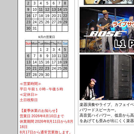
2
3
4
5
6
7
8
9
10
11
12
13
14
15
16
17
18
19
20
21
22
23
24
25
26
27
28
29
30
31
9月の営業日
Sun
Mon
Tue
Wed
Thu
Fri
Sat
1
2
3
4
5
6
7
8
9
10
11
12
13
14
15
16
17
18
19
20
21
22
23
24
25
26
27
28
29
30
≪営業時間≫
平日 午前１０時 - 午後５時
≪定休日≫
土日祝祭日
楽器演奏やライブ、カフェイベ
パワードスピーカー。
【夏季休業のお知らせ】
高音質ハイパワー、低音から高
営業日 2026年8月10日まで
をあげても歪みが出にくく楽器
休業期間 2026年8月11日から8月
16日
8月17日から通常営業致します。