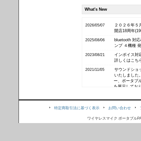
What's New
２０２６年５
2026/05/07
開店18周年(
bluetooth 
2025/08/06
ンプ ４機種 
インボイス対
2023/08/21
詳しくはこち
サウンドショ
2021/11/05
いたしました。
ー、ポータブルP
を展示してお
BOSE Fre
2020/07/10
た。
BOSE FreeS
特定商取引法に基づく表示
お問い合わせ
BOSE Des
2020/01/16
ワイヤレスマイク ポータブル
た。
BOSE Desi
お支払方法に a
2019/11/29