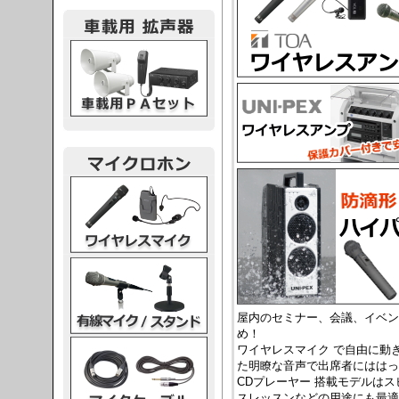
載用PA
レスマイク
ク・スタンド
屋内のセミナー、会議、イベン
め！
ケーブル
ワイヤレスマイク で自由に動
た明瞭な音声で出席者にははっ
CDプレーヤー 搭載モデルは
スレッスンなどの用途にも最適